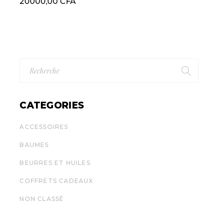
20000,00
CFA
Recherche
Pour
:
CATEGORIES
ACCESSOIRES
BAUMES
BEURRES ET HUILES
COFFRETS CADEAUX
NON CLASSÉ