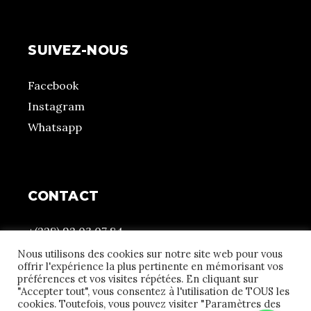
SUIVEZ-NOUS
Facebook
Instagram
Whatsapp
CONTACT
+(228) 92 03 07 84
contact@atchonou.com
Nous utilisons des cookies sur notre site web pour vous
offrir l'expérience la plus pertinente en mémorisant vos
15 Rue Ouma – Hanoukopé
préférences et vos visites répétées. En cliquant sur
"Accepter tout", vous consentez à l'utilisation de TOUS les
cookies. Toutefois, vous pouvez visiter "Paramètres des