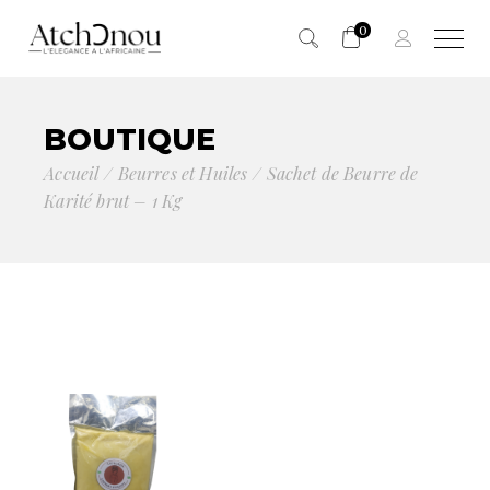
0
Panier vide.
BOUTIQUE
Accueil
Beurres et Huiles
Sachet de Beurre de
Karité brut – 1 Kg