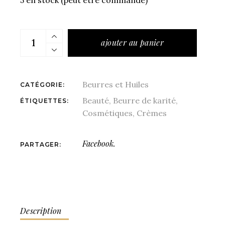
quantités Sachet de Beurre de Karité brut - 1 Kg
ajouter au panier
Beurres et Huiles
CATÉGORIE:
Beauté
,
Beurre de karité
,
ÉTIQUETTES:
Cosmétiques
,
Crèmes
Facebook.
PARTAGER:
Description