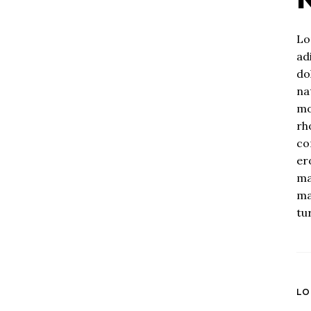
Lo
ad
do
na
mo
rh
co
er
ma
ma
tur
LO