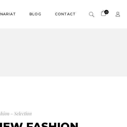
0
Panier vide.
ENARIAT
BLOG
CONTACT
Panier vide.
shion - Selection
NEW FASHION