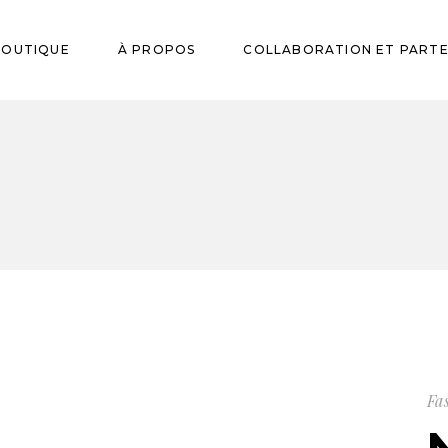
res et Huiles
BOUTIQUE
À PROPOS
COLLABORATION ET PART
mes
ssoires
eurres et Huiles
aumes
ccessoires
Fa