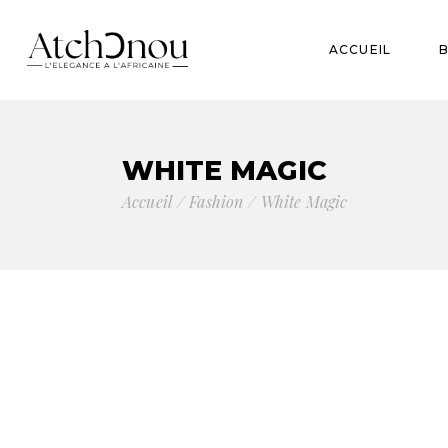
Beur
ACCUEIL
Bau
Acce
B
WHITE MAGIC
B
Accueil
Fashion
White Magic
A