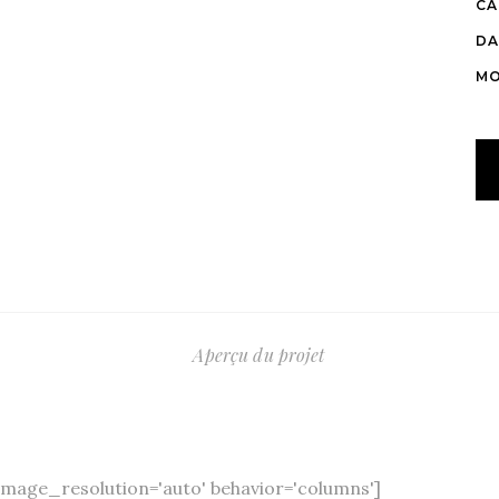
CA
DA
MO
Aperçu du projet
mage_resolution='auto' behavior='columns']