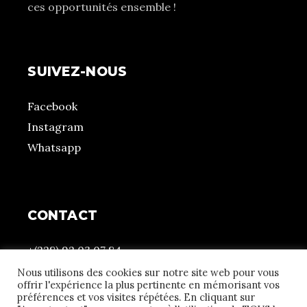
ces opportunités ensemble !
SUIVEZ-NOUS
Facebook
Instagram
Whatsapp
CONTACT
+(228) 92 03 07 84
contact@atchonou.com
Nous utilisons des cookies sur notre site web pour vous
offrir l'expérience la plus pertinente en mémorisant vos
15 Rue Ouma – Hanoukopé
préférences et vos visites répétées. En cliquant sur