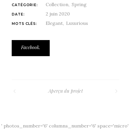
Collection
Spring
CATÉGORIE:
2 juin 2020
DATE:
Elegant
Luxurious
MOTS CLÉS:
Facebook.
Aperçu du projet
' photos_number='6' columns_number='6' space='micro'