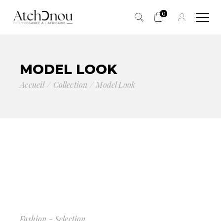
0
Panier vide.
MODEL LOOK
Accueil
Collection
Model Look
Fashion - Selection