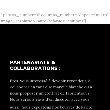
' photos_number='6' columns_number='6' space='micro'
image_resolution='auto' behavior='columns']
PARTENARIATS &
COLLABORATIONS :
Êtes-vous intéressé à devenir revendeur, à
collaborer en tant que marque blanche ou à
nous proposer un contrat de fabrication ?
Nous serions ravis d’en discuter avec vous.
Aussi, nous exportons nos beurres de karité