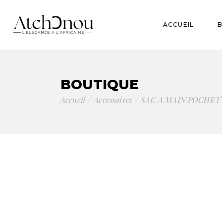
Beur
ACCUEIL
Bau
Acce
B
BOUTIQUE
B
Accueil
Accessoires
SAC A MAIN POCHET
A