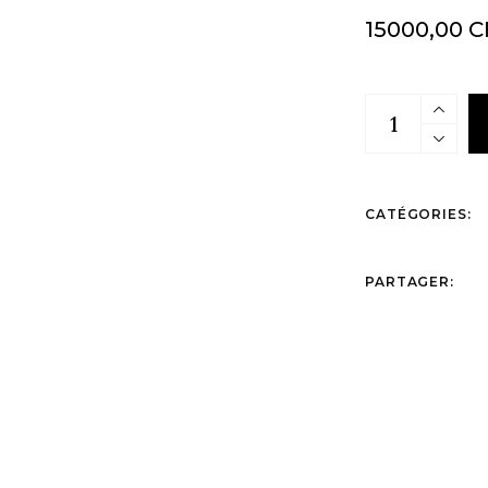
15000,00
C
quantités S
CATÉGORIES:
PARTAGER: