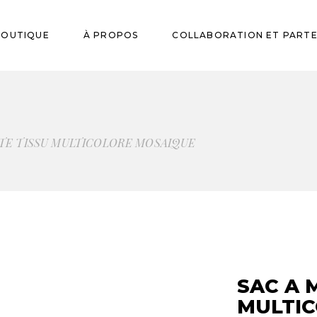
res et Huiles
BOUTIQUE
À PROPOS
COLLABORATION ET PART
mes
ssoires
eurres et Huiles
aumes
TE TISSU MULTICOLORE MOSAIQUE
ccessoires
SAC A 
MULTI