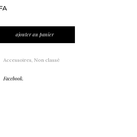
FA
AC A MAIN POCHETTE TISSU MULTICOLORE MOSAIQUE
ajouter au panier
Accessoires
,
Non classé
Facebook.